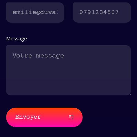
Message
Envoyer
📮